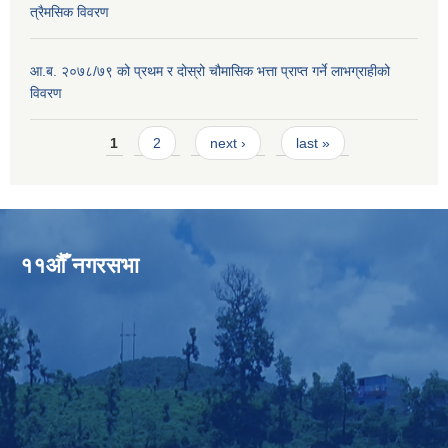
त्रैमसिक विवरण
आ.ब. २०७८/७९ को प्रथम र दोस्रो चौमासिक भत्ता प्राप्त गर्ने लाभग्राहीको
विवरण
Pages
1
2
next ›
last »
११औँ नगरसभा