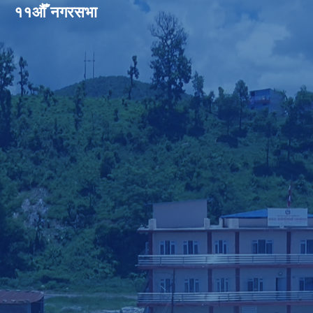
११औँ नगरसभा