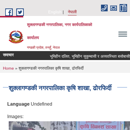
Skip to main content
English
नेपाली
शुक्लागण्डकी नगरपालिका, नगर कार्यपालिकाको
कार्यालय
गण्डकी प्रदेश, तनहुँ, नेपाल
समाचार
भूमिहीन दलित, भूमिहीन सुकुम्बासी र अव्यवस्थित बसोबासीले नि
You are here
Home
» शुक्लागण्डकी नगरपालिका कृषि शाखा, ढोरफिर्दी
शुक्लागण्डकी नगरपालिका कृषि शाखा, ढोरफिर्दी
Language
Undefined
Images: