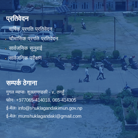
प्रतिवेदन
वार्षिक प्रगति प्रतिवेदन
चौमासिक प्रगति प्रतिवेदन
सार्वजनिक सुनुवाई
सार्वजनिक परीक्षण
सम्पर्क ठेगाना
गुगल म्याप्सः
शुक्लागण्डकी - ४, तनहुँ
फोनः
+977065-414018
,
065-414305
ई-मेलः
info@shuklagandakimun.gov.np
ई-मेलः
munshuklagandaki@gmail.com