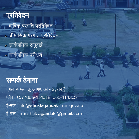
प्रतिवेदन
वार्षिक प्रगति प्रतिवेदन
चौमासिक प्रगति प्रतिवेदन
सार्वजनिक सुनुवाई
सार्वजनिक परीक्षण
सम्पर्क ठेगाना
गुगल म्याप्सः
शुक्लागण्डकी - ४, तनहुँ
फोनः
+977065-414018
,
065-414305
ई-मेलः
info@shuklagandakimun.gov.np
ई-मेलः
munshuklagandaki@gmail.com