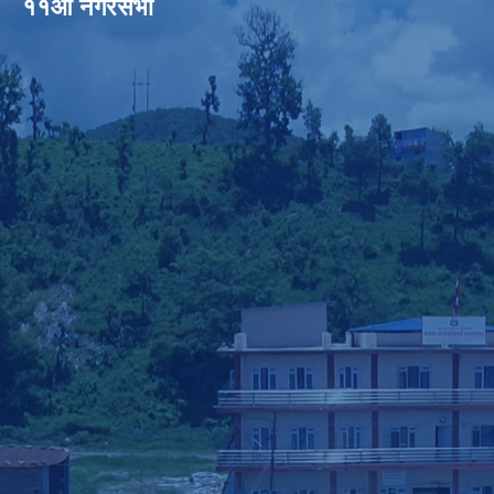
११औँ नगरसभा