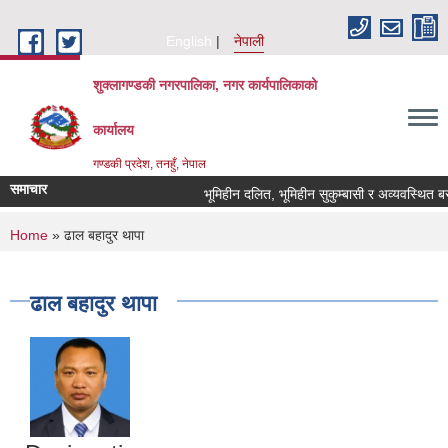
Skip to main content
English
नेपाली
शुक्लागण्डकी नगरपालिका, नगर कार्यपालिकाको
कार्यालय
गण्डकी प्रदेश, तनहुँ, नेपाल
समाचार
भूमिहीन दलित, भूमिहीन सुकुम्बासी र अव्यवस्थित बसोबा
You are here
Home
» ढाल बहादुर थापा
ढाल बहादुर थापा