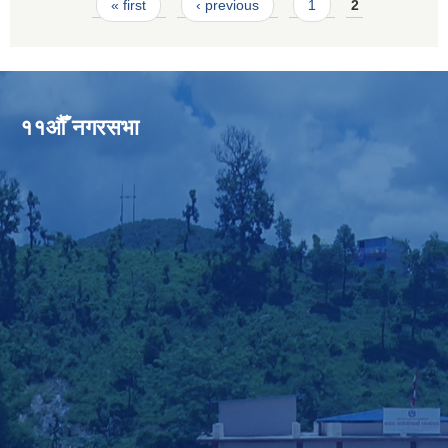
Pages
« first
‹ previous
1
2
११औँ नगरसभा