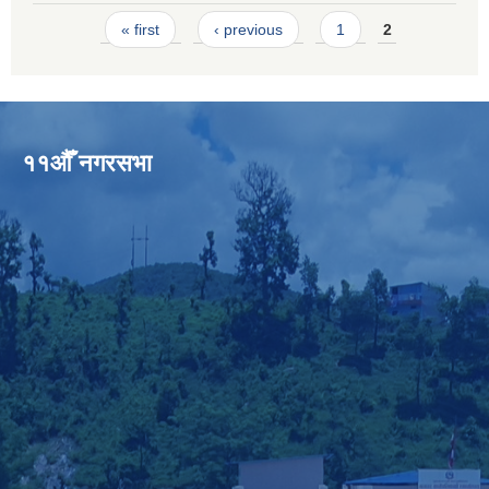
Pages
« first
‹ previous
1
2
११औँ नगरसभा