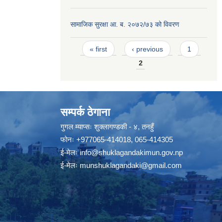
सामाजिक सुरक्षा आ. ब. २०७२/७३ को विवरण
Pages
« first
‹ previous
1
2
सम्पर्क ठेगाना
गुगल म्याप्सः
शुक्लागण्डकी - ४, तनहुँ
फोनः
+977065-414018
,
065-414305
ई-मेलः
info@shuklagandakimun.gov.np
ई-मेलः
munshuklagandaki@gmail.com