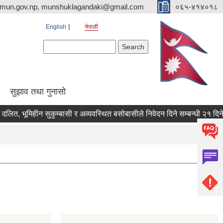
imun.gov.np, munshuklagandaki@gmail.com
०६५-४१४०१८
English
नेपाली
Search form
Search
सुझाव तथा गुनासो
, भूमिहीन सुकुम्बासी र अव्यवस्थित बसोबासीले निवेदन दिने सम्बन्धी २१ दिने सूच