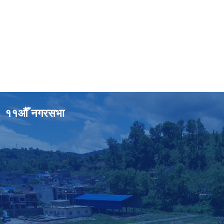
११औँ नगरसभा