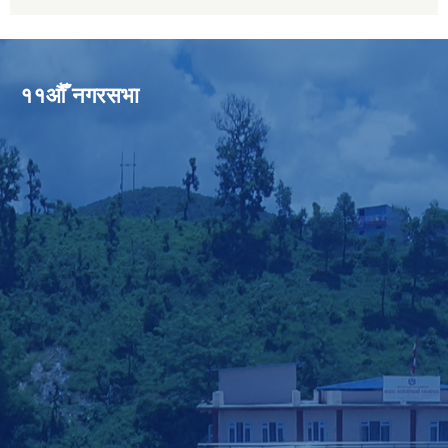
११औँ नगरसभा