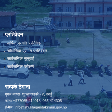
प्रतिवेदन
वार्षिक प्रगति प्रतिवेदन
चौमासिक प्रगति प्रतिवेदन
सार्वजनिक सुनुवाई
सार्वजनिक परीक्षण
सम्पर्क ठेगाना
गुगल म्याप्सः
शुक्लागण्डकी - ४, तनहुँ
फोनः
+977065-414018
,
065-414305
ई-मेलः
info@shuklagandakimun.gov.np