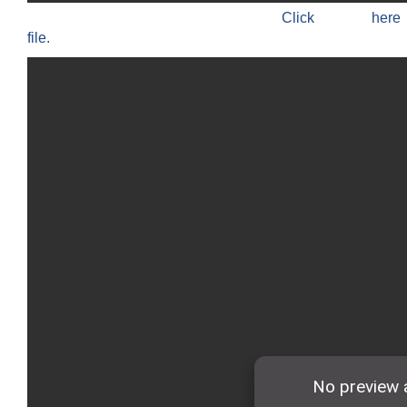
Click h
file.